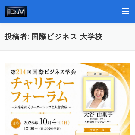
コ
ン
メニュー
テ
ン
ツ
へ
理事長挨拶
学部紹介
投稿者:
国際ビジネス 大学校
ス
キ
ッ
プ
個別ビジネスコンサルティング
ニュースリリース
書籍紹介
概要と社会貢献活動
関連団体組織
私たちの想い