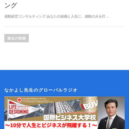
ング
感動経営コンサルティング あなたの組織と人生に、感動の火を灯 …
投
稿
過去の投稿
ナ
ビ
ゲ
ー
シ
ョ
ン
なかよし先生のグローバルラジオ