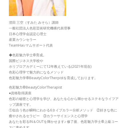
澄田 三空（すみた みそら）講師
一般社団法人色彩芸術研究機構代表理事
日本心理学会認定心理士
産業カウンセラー
TeamHai♪マムサポート代表
◆色彩魅力学士®育成。
国際ビジネス大学校や
ホリプロアカデミーにて12年教えている(2021年現在)
色彩心理学で魅力的になるメソッド
色彩魅力学®BeautyColorTherpistを育成しております。
色彩魅力®BeautyColorTherapist
●資格取得講座
色彩の秘密と心理学を学び、あなたを心から輝かせるステキなライフア
ップ講座です。
①似合う色が瞬時にわかる6タイプカラー分析メソッド ②好きな色に
癒やされるセラピー ③カラーサイエンスと心理学
あなたを彩るIN＆OUTを輝かせます♪ 修了後、色彩魅力学士®上級コー
スに進めます。