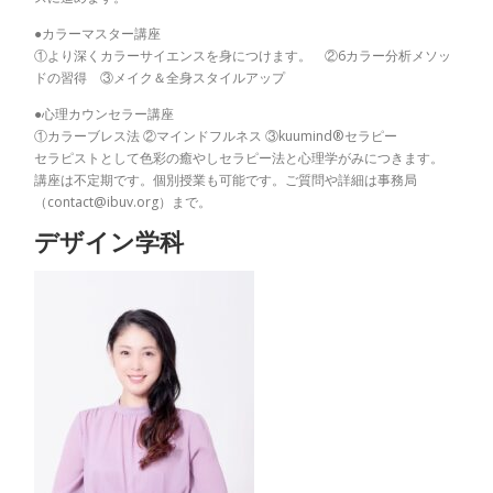
●カラーマスター講座
①より深くカラーサイエンスを身につけます。 ②6カラー分析メソッ
ドの習得 ③メイク＆全身スタイルアップ
●心理カウンセラー講座
①カラーブレス法 ②マインドフルネス ③kuumind®セラピー
セラピストとして色彩の癒やしセラピー法と心理学がみにつきます。
講座は不定期です。個別授業も可能です。ご質問や詳細は事務局
（contact@ibuv.org）まで。
デザイン学科