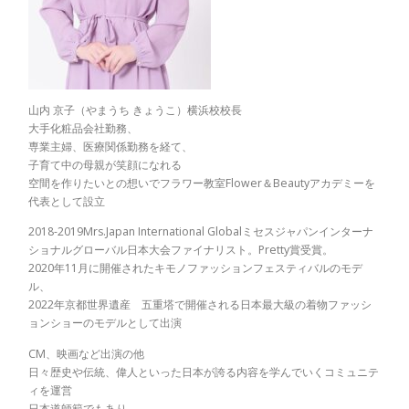
山内 京子（やまうち きょうこ）横浜校校長
大手化粧品会社勤務、
専業主婦、医療関係勤務を経て、
子育て中の母親が笑顔になれる
空間を作りたいとの想いでフラワー教室Flower＆Beautyアカデミーを
代表として設立
2018-2019Mrs.Japan International Globalミセスジャパンインターナ
ショナルグローバル日本大会ファイナリスト。Pretty賞受賞。
2020年11月に開催されたキモノファッションフェスティバルのモデ
ル、
2022年京都世界遺産 五重塔で開催される日本最大級の着物ファッシ
ョンショーのモデルとして出演
CM、映画など出演の他
日々歴史や伝統、偉人といった日本が誇る内容を学んでいくコミュニテ
ィを運営
日本道師範でもあり