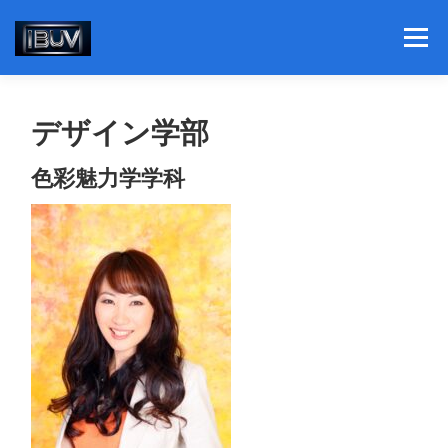
コ
ン
メニュー
テ
ン
ツ
へ
理事長挨拶
学部紹介
デザイン学部
ス
キ
ッ
色彩魅力学学科
プ
個別ビジネスコンサルティング
ニュースリリース
書籍紹介
概要と社会貢献活動
関連団体組織
私たちの想い