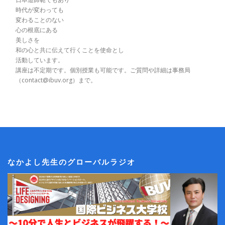
時代が変わっても
変わることのない
心の根底にある
美しさを
和の心と共に伝えて行くことを使命とし
活動しています。
講座は不定期です。個別授業も可能です。ご質問や詳細は事務局
（contact@ibuv.org）まで。
なかよし先生のグローバルラジオ