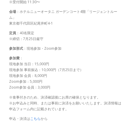
※受付開始 11:30〜
会場
：ホテルニューオータニ ガーデンコート4階「リージェントルー
ム」
東京都千代田区紀尾井町4-1
定員
：40名限定
※締切：7月25日厳守
参加形式
：現地参加・Zoom参加
参加費
：
現地参加 当日：15,000円
現地参加 事前振込：10,000円（7月25日まで）
現地参加 会員：8,000円
Zoom参加：5,000円
Zoom参加 会員：3,000円
※食事付きのため、決済確認後にお席の確保となります。
※お申込みと同時、または事前に決済をお願いいたします。決済情報は
申込フォーム内に記載されています。
申込・決済は
こちら
から