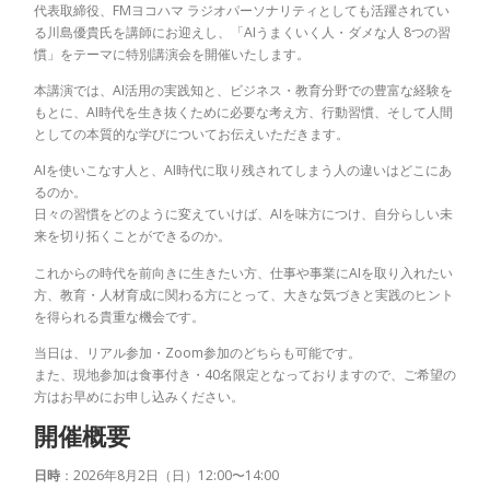
代表取締役、FMヨコハマ ラジオパーソナリティとしても活躍されてい
る川島優貴氏を講師にお迎えし、「AIうまくいく人・ダメな人 8つの習
慣」をテーマに特別講演会を開催いたします。
本講演では、AI活用の実践知と、ビジネス・教育分野での豊富な経験を
もとに、AI時代を生き抜くために必要な考え方、行動習慣、そして人間
としての本質的な学びについてお伝えいただきます。
AIを使いこなす人と、AI時代に取り残されてしまう人の違いはどこにあ
るのか。
日々の習慣をどのように変えていけば、AIを味方につけ、自分らしい未
来を切り拓くことができるのか。
これからの時代を前向きに生きたい方、仕事や事業にAIを取り入れたい
方、教育・人材育成に関わる方にとって、大きな気づきと実践のヒント
を得られる貴重な機会です。
当日は、リアル参加・Zoom参加のどちらも可能です。
また、現地参加は食事付き・40名限定となっておりますので、ご希望の
方はお早めにお申し込みください。
開催概要
日時
：2026年8月2日（日）12:00〜14:00