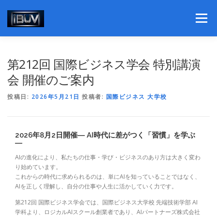
コ
ン
メニュー
テ
ン
ツ
へ
理事長挨拶
学部紹介
第212回 国際ビジネス学会 特別講演
ス
キ
会 開催のご案内
ッ
プ
個別ビジネスコンサルティング
ニュースリリース
投稿日:
2026年5月21日
投稿者:
国際ビジネス 大学校
書籍紹介
概要と社会貢献活動
関連団体組織
2026年8月2日開催― AI時代に差がつく「習慣」を学ぶ
―
AIの進化により、私たちの仕事・学び・ビジネスのあり方は大きく変わ
私たちの想い
り始めています。
これからの時代に求められるのは、単にAIを知っていることではなく、
AIを正しく理解し、自分の仕事や人生に活かしていく力です。
第212回 国際ビジネス学会では、国際ビジネス大学校 先端技術学部 AI
学科より、ロジカルAIスクール創業者であり、AIパートナーズ株式会社