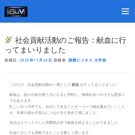
コ
ン
メニュー
テ
ン
ツ
へ
理事長挨拶
学部紹介
社会貢献活動のご報告：献血に行
ス
キ
ってまいりました
ッ
プ
個別ビジネスコンサルティング
ニュースリリース
投稿日:
2025年11月26日
投稿者:
国際ビジネス 大学校
書籍紹介
概要と社会貢献活動
関連団体組織
このたび、社会貢献活動の一環として
献血
を行ってまいりました。
献血は、誰かの命を救う力になると同時に、地域社会への小さな恩送り
でもあります。
私たちの想い
忙しい日々の中でも、自分にできることを一つ一つ積み重ねていくこと
が、未来の誰かの安心につながると改めて感じました。
当日はリラックスした雰囲気の中で献血を終えることができました。
社会に少しでも貢献できたことを嬉しく思います。