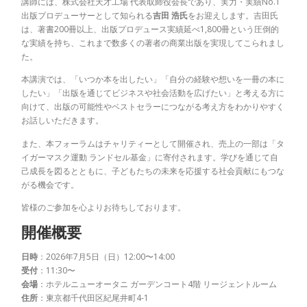
講師には、株式会社天才工場 代表取締役会長であり、実力・実績No.1
出版プロデューサーとして知られる
吉田 浩氏
をお迎えします。吉田氏
は、著書200冊以上、出版プロデュース実績延べ1,800冊という圧倒的
な実績を持ち、これまで数多くの著者の商業出版を実現してこられまし
た。
本講演では、「いつか本を出したい」「自分の経験や想いを一冊の本に
したい」「出版を通じてビジネスや社会活動を広げたい」と考える方に
向けて、出版の可能性やベストセラーにつながる考え方をわかりやすく
お話しいただきます。
また、本フォーラムはチャリティーとして開催され、売上の一部は「タ
イガーマスク運動 ランドセル基金」に寄付されます。学びを通じて自
己成長を図るとともに、子どもたちの未来を応援する社会貢献にもつな
がる機会です。
皆様のご参加を心よりお待ちしております。
開催概要
日時
：2026年7月5日（日）12:00〜14:00
受付
：11:30〜
会場
：ホテルニューオータニ ガーデンコート4階 リージェントルーム
住所
：東京都千代田区紀尾井町4-1