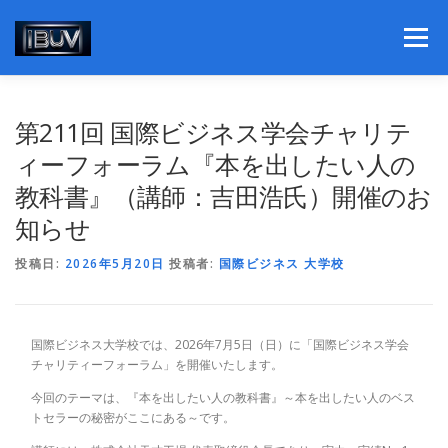
コ
ン
メニュー
テ
ン
ツ
へ
理事長挨拶
学部紹介
第211回 国際ビジネス学会チャリテ
ス
キ
ィーフォーラム『本を出したい人の
ッ
教科書』（講師：吉田浩氏）開催のお
プ
個別ビジネスコンサルティング
ニュースリリース
知らせ
投稿日:
書籍紹介
2026年5月20日
概要と社会貢献活動
投稿者:
国際ビジネス 大学校
関連団体組織
私たちの想い
国際ビジネス大学校では、2026年7月5日（日）に「国際ビジネス学会
チャリティーフォーラム」を開催いたします。
今回のテーマは、『本を出したい人の教科書』～本を出したい人のベス
トセラーの秘密がここにある～です。